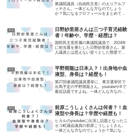
衆議院議員（自由民主党）のえりアルフ
ィヤさん。一体どんな方なのでしょう
か？気になるプロフィールをまとめてみ
ました！※この10～15年ずっと中国の軍
事活動・スパイ活動を監視してこられた
上薗益雄さんという方が興味深いyoutube
日野紗里亜さんは三つ子育児経験
政治
を出されていま...
者！年齢や、学歴・経歴は？
国民民主党所属の衆議院議員で、2024年
に初当選を果たした日野紗里亜さん。新
人議員とは思えない堂々とした態度で三
原大臣とこども家庭庁に挑んだことも話
題になっていますよね。そんな日野紗里
亜さんの気になるプロフィールをまとめ
平野雨龍は日本人？！出身地や血
政治
てみました！日野紗里...
液型、身長は？経歴も！
第27回参議院議員選挙に、東京選挙区で
出馬予定の平野雨龍さん。youtubeやXで
最近話題ですよね。一体どんな方なので
しょうか？気になるプロフィールをまと
めてみました！平野雨龍さんの本名は？
出身・血液型は？本名は、平野鈴子
前原こうしょくさんは何者？！血
政治
（2021年1月3...
液型や身長は？学歴や経歴も！
ヒカルのyoutubeに出演し話題となったニ
セコ町議会議員の前原こうしょくさん。
一体どんな方なのでしょうか？気になる