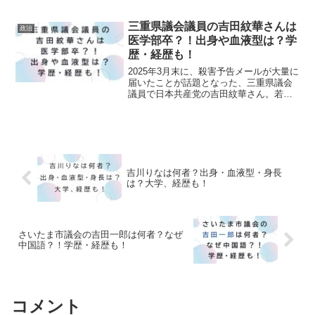
プロフィールをまとめてみました！前原
こうしょくさんの出身・血液型は？出身
地：東京都文京区生年月日：1980年血液
三重県議会議員の吉田紋華さんは
政治
型：不明身長...
医学部卒？！出身や血液型は？学
歴・経歴も！
2025年3月末に、殺害予告メールが大量に
届いたことが話題となった、三重県議会
議員で日本共産党の吉田紋華さん。若手
政治家としても注目されていますよね！
そんな吉田紋華さんの気になるプロフィ
ールをまとめてみました！吉田紋華さん
の出身・血液型は？...
吉川りなは何者？出身・血液型・身長
は？大学、経歴も！
さいたま市議会の吉田一郎は何者？なぜ
中国語？！学歴・経歴も！
コメント