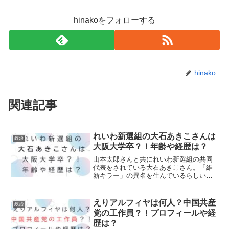
hinakoをフォローする
hinako
関連記事
れいわ新選組の大石あきこさんは
政治
大阪大学卒？！年齢や経歴は？
山本太郎さんと共にれいわ新選組の共同
代表をされている大石あきこさん。「維
新キラー」の異名を生んでいるらしいで
す。一体どんな方なのでしょうか？気に
なるプロフィールをまとめてみました！
大石あきこさんの出身・年齢は？出身
えりアルフィヤは何人？中国共産
政治
地：大阪府大阪市生まれ（国...
党の工作員？！プロフィールや経
歴は？