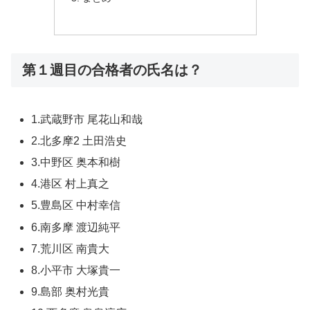
第１週目の合格者の氏名は？
1.武蔵野市 尾花山和哉
2.北多摩2 土田浩史
3.中野区 奥本和樹
4.港区 村上真之
5.豊島区 中村幸信
6.南多摩 渡辺純平
7.荒川区 南貴大
8.小平市 大塚貴一
9.島部 奥村光貴