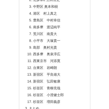
中野区 奥本和樹
港区 村上真之
豊島区 中村幸信
南多摩 渡辺純平
荒川区 南貴大
小平市 大塚貴一
島部 奥村光貴
西多摩 奥泉淳広
西東京市 河添寛
台東区 岩崎朗
新宿区 平良雄大
新宿区 弘田敏康
杉並区 青柳充哉
杉並区 小澄健士郎
杉並区 増田義彦
まとめ